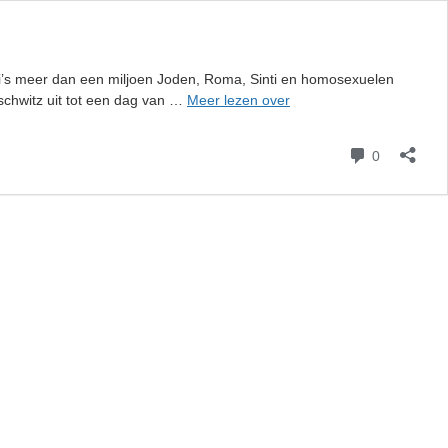
zi’s meer dan een miljoen Joden, Roma, Sinti en homosexuelen
Holocaust
schwitz uit tot een dag van …
Meer lezen over
Memorial
Day,
reacties
0
72
jaar
na
de
bevrijding
van
Auschwitz