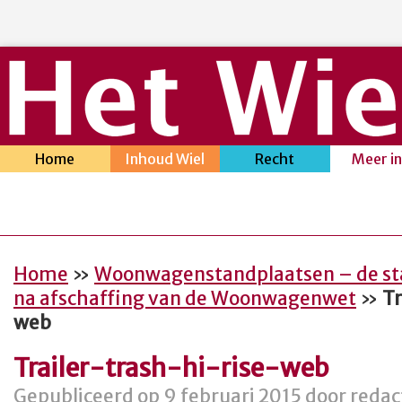
Home
Inhoud Wiel
Recht
Meer i
Home
»
Woonwagenstandplaatsen – de sta
na afschaffing van de Woonwagenwet
»
Tr
web
Trailer-trash-hi-rise-web
Gepubliceerd op 9 februari 2015 door redac