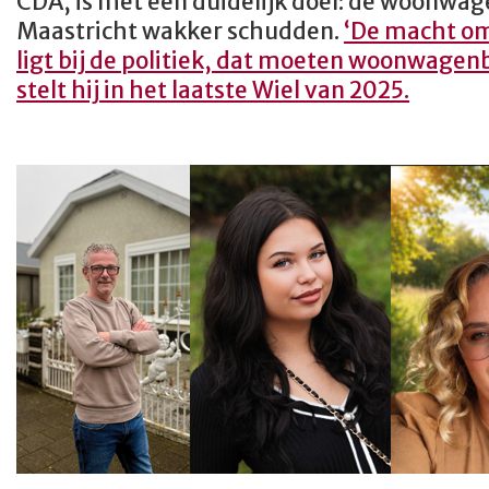
CDA, is met
één duidelijk doel: de woonw
Maastricht wakker schudden.
‘De macht om
ligt bij de politiek, dat moeten woonwage
stelt hij in het laatste Wiel van 2025.