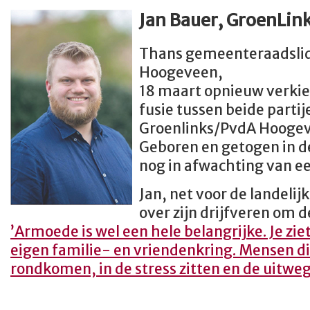
Jan Bauer, GroenLi
Thans gemeenteraadslid
Hoogeveen,
18 maart opnieuw verkie
fusie tussen beide partij
Groenlinks/PvdA Hooge
Geboren en getogen in 
nog in afwachting van ee
Jan, net voor de landelij
over zijn drijfveren om de
’Armoede is wel een hele belangrijke. Je ziet
eigen familie- en vriendenkring. Mensen d
rondkomen, in de
stress zitten en de uitweg