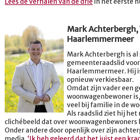
Lees de verhalen van de drie
in het eerste 
Mark Achterbergh,
Haarlemmermeer
Mark Achterbergh is al
gemeenteraadslid voor
Haarlemmermeer. Hij i
opnieuw verkiesbaar.
Omdat zijn vader een 
woonwagenbewoner is,
veel bij familie in de 
Als raadslid ziet hij het
clichébeeld dat over woonwagenbewoners 
Onder andere door openlijk over zijn achter
media.
‘Ik heb geleerd dat het juist een kra