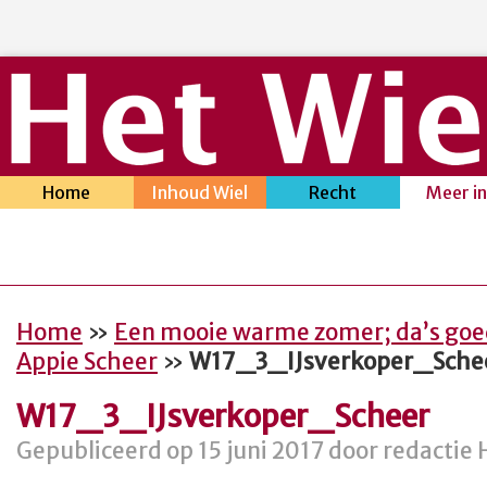
Home
Inhoud Wiel
Recht
Meer i
Home
»
Een mooie warme zomer; da’s goe
Appie Scheer
»
W17_3_IJsverkoper_Sche
W17_3_IJsverkoper_Scheer
Gepubliceerd op 15 juni 2017 door redactie 