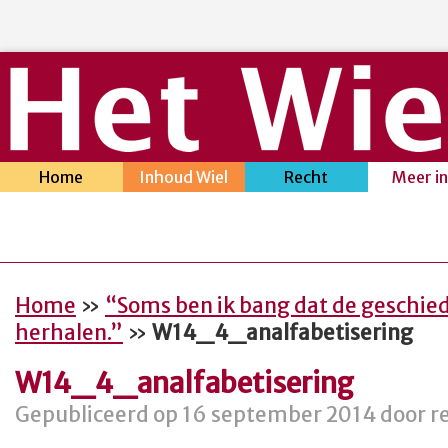
Home
Inhoud Wiel
Recht
Meer i
Home
»
“Soms ben ik bang dat de geschied
herhalen.”
»
W14_4_analfabetisering
W14_4_analfabetisering
Gepubliceerd op 16 september 2014 door re