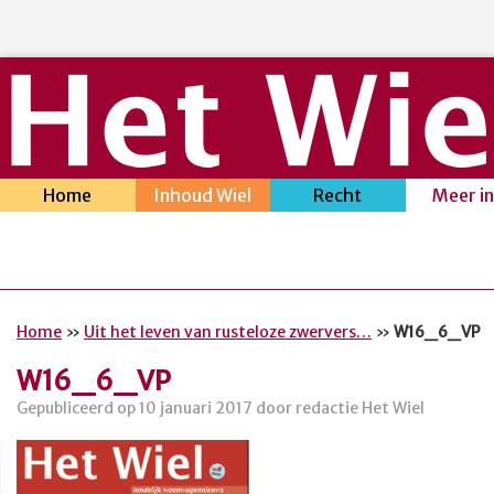
Home
Inhoud Wiel
Recht
Meer i
Home
»
Uit het leven van rusteloze zwervers…
»
W16_6_VP
W16_6_VP
Gepubliceerd op 10 januari 2017 door redactie Het Wiel