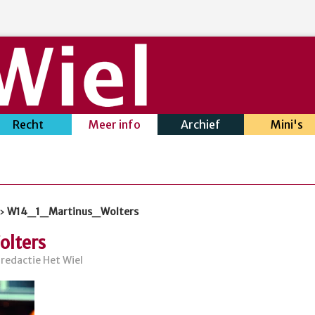
Recht
Meer info
Archief
Mini's
»
W14_1_Martinus_Wolters
lters
redactie Het Wiel