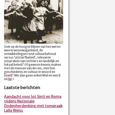
Ook op de hoogte blijven van het wel en
wee in woonwagenland, de
ontwikkelingen rond cultuurbehoud
versus ‘uitsterfbeleid’, relevante
uitspraken van rechters en landelijk en
lokaal beleid? Of gewoon kennis maken
met de mensen van de reis, met hun
geschiedenis en cultuur in woord en
beeld? Mis dan geen enkel Wiel en word
nú
lid
.<
Laatste berichten
Aandacht voor lot Sinti en Roma
tijdens Nationale
Dodenherdenking met toespraak
Lalla Weiss