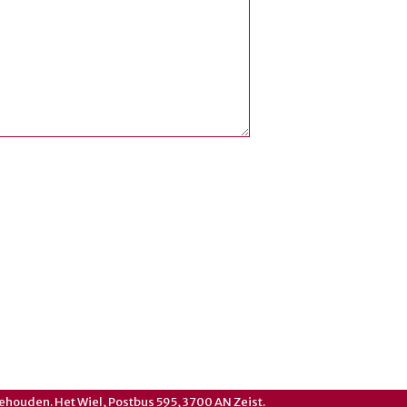
ehouden. Het Wiel, Postbus 595, 3700 AN Zeist.