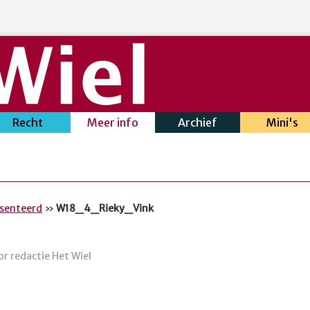
Recht
Meer info
Archief
Mini's
esenteerd
»
W18_4_Rieky_Vink
r redactie Het Wiel