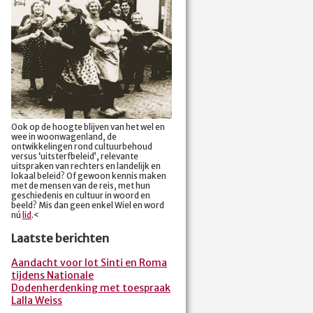
Ook op de hoogte blijven van het wel en
wee in woonwagenland, de
ontwikkelingen rond cultuurbehoud
versus ‘uitsterfbeleid’, relevante
uitspraken van rechters en landelijk en
lokaal beleid? Of gewoon kennis maken
met de mensen van de reis, met hun
geschiedenis en cultuur in woord en
beeld? Mis dan geen enkel Wiel en word
nú
lid
.<
Laatste berichten
Aandacht voor lot Sinti en Roma
tijdens Nationale
Dodenherdenking met toespraak
Lalla Weiss