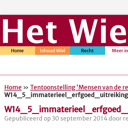
Home
Inhoud Wiel
Recht
Meer i
Home
»
Tentoonstelling ‘Mensen van de re
W14_5_immaterieel_erfgoed_uitreiking
W14_5_immaterieel_erfgoed_u
Gepubliceerd op 30 september 2014 door re