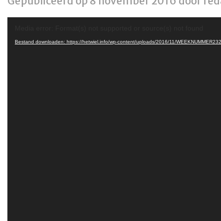
Gepubliceerd op 8 november 2016 door reda
Videospeler
Media error: Format(s) not supported or source(s) not found
Bestand downloaden: https://hetwiel.info/wp-content/uploads/2016/11/WEEKNUMME