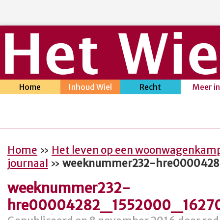
Home
Inhoud Wiel
Recht
Meer i
Home
»
Het leven op een woonwagenkamp 
journaal
»
weeknummer232-hre0000428
weeknummer232-
hre00004282_1552000_1627