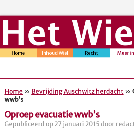
Home
Inhoud Wiel
Recht
Meer i
Home
»
Bevrijding Auschwitz herdacht
»
wwb’s
Oproep evacuatie wwb’s
Gepubliceerd op 27 januari 2015 door redac