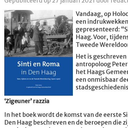
Gepubliceerd op 27 januari 2021 door redac
Vandaag, op Holoc
een indrukwekken
gepresenteerd: “S
Haag. Voor, tijden
Tweede Wereldoor
Het is geschreven 
antropoloog Peter
het Haags Gemeen
een onmisbaar de
stadsgeschiedenis
‘Zigeuner’ razzia
In het boek wordt de komst van de eerste Si
Den Haag beschreven en de beroepen die zij