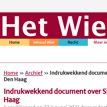
Home
Inhoud Wiel
Recht
Meer i
Home
»
Archief
»
Indrukwekkend documen
Den Haag
Indrukwekkend document over Si
Haag