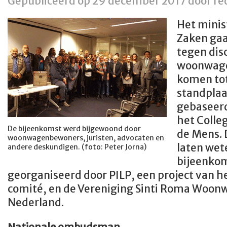
Gepubliceerd op 29 december 2017 door red
Het minis
Zaken ga
tegen dis
woonwagen
komen to
standplaa
gebaseerd
het Colle
De bijeenkomst werd bijgewoond door
de Mens. 
woonwagenbewoners, juristen, advocaten en
laten wet
andere deskundigen. (foto: Peter Jorna)
bijeenkom
georganiseerd door PILP, een project van h
comité, en de Vereniging Sinti Roma Woo
Nederland.
Nationale ombudsman