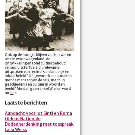
Ook op de hoogte blijven van het wel en
wee in woonwagenland, de
ontwikkelingen rond cultuurbehoud
versus ‘uitsterfbeleid’, relevante
uitspraken van rechters en landelijk en
lokaal beleid? Of gewoon kennis maken
met de mensen van de reis, met hun
geschiedenis en cultuur in woord en
beeld? Mis dan geen enkel Wiel en word
nú
lid
.<
Laatste berichten
Aandacht voor lot Sinti en Roma
tijdens Nationale
Dodenherdenking met toespraak
Lalla Weiss