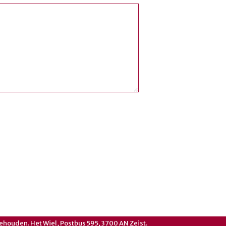
ehouden. Het Wiel, Postbus 595, 3700 AN Zeist.