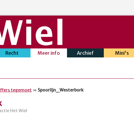
Recht
Meer info
Archief
Mini's
ffers tegemoet
»
Spoorlijn_Westerbork
k
actie Het Wiel