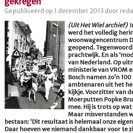
gekregen’
Gepubliceerd op 1 december 2013 door reda
(Uit Het Wiel archief)
I
werd het volledig heri
woonwagencentrum De 
geopend. Tegenwoordig
prachtwijk. En als ‘mo
van Nederland. Op uit
ministerie van VROM 
Bosch namen zo’n 100 
ambtenaren uit het he
kijkje. Voorzitter van 
Moerputten Popke Brum
mee. Hij is trots op wat
Maar misverstanden wil 
bestaan: ‘Dit resultaat is helemaal onze eige
Daar hoeven we niemand dankbaar voor te zij