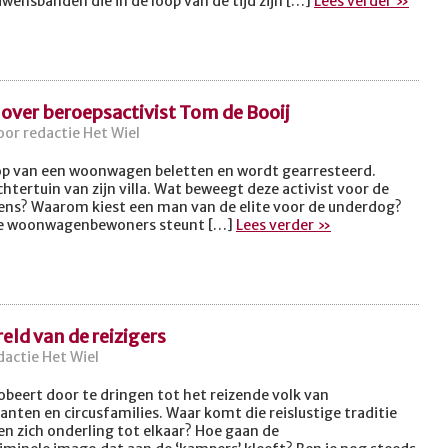
wensbanden die in de loop van de tijd zijn […]
Lees verder »
over beroepsactivist Tom de Booij
or redactie Het Wiel
oop van een woonwagen beletten en wordt gearresteerd.
htertuin van zijn villa. Wat beweegt deze activist voor de
ns? Waarom kiest een man van de elite voor de underdog?
 de woonwagenbewoners steunt […]
Lees verder »
eld van de reizigers
dactie Het Wiel
beert door te dringen tot het reizende volk van
en en circusfamilies. Waar komt die reislustige traditie
 zich onderling tot elkaar? Hoe gaan de