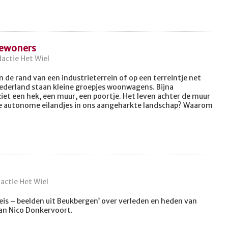
bewoners
dactie Het Wiel
 de rand van een industrieterrein of op een terreintje net
ederland staan kleine groepjes woonwagens. Bijna
ziet een hek, een muur, een poortje. Het leven achter de muur
e autonome eilandjes in ons aangeharkte landschap? Waarom
dactie Het Wiel
reis – beelden uit Beukbergen’ over verleden en heden van
n Nico Donkervoort.