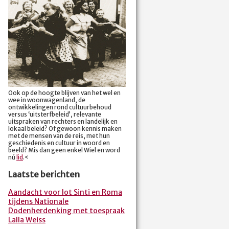
Ook op de hoogte blijven van het wel en
wee in woonwagenland, de
ontwikkelingen rond cultuurbehoud
versus ‘uitsterfbeleid’, relevante
uitspraken van rechters en landelijk en
lokaal beleid? Of gewoon kennis maken
met de mensen van de reis, met hun
geschiedenis en cultuur in woord en
beeld? Mis dan geen enkel Wiel en word
nú
lid
.<
Laatste berichten
Aandacht voor lot Sinti en Roma
tijdens Nationale
Dodenherdenking met toespraak
Lalla Weiss