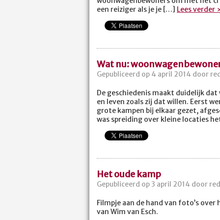
woonwagenbewoners om met het crimi
een reiziger als je je […]
Lees verder 
Wat nu: woonwagenbewone
Gepubliceerd op 4 april 2014 door re
De geschiedenis maakt duidelijk da
en leven zoals zij dat willen. Eerst 
grote kampen bij elkaar gezet, afge
was spreiding over kleine locaties h
Het oude kamp
Gepubliceerd op 3 april 2014 door re
Filmpje aan de hand van foto’s ove
van Wim van Esch.