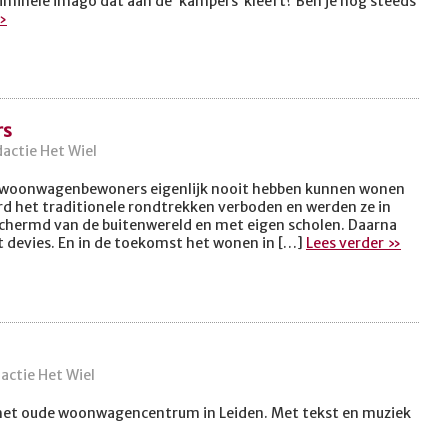
nele imago dat aan de ‘kampers’ kleeft? Ben je nog steeds
»
rs
dactie Het Wiel
t woonwagenbewoners eigenlijk nooit hebben kunnen wonen
werd het traditionele rondtrekken verboden en werden ze in
schermd van de buitenwereld en met eigen scholen. Daarna
et devies. En in de toekomst het wonen in […]
Lees verder »
dactie Het Wiel
r het oude woonwagencentrum in Leiden. Met tekst en muziek