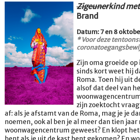
Zigeuner
kind met
Brand
Datum: 7 en 8 oktob
* Voor deze tentoonst
coronatoegangsbewij
Zijn oma groeide op
sinds kort weet hij d
Roma. Toen hij uit 
alsof dat deel van h
woonwagencentrum n
zijn zoektocht vraag
af: als je afstamt van de Roma, mag je je 
noemen, ook al ben je al meer dan tien jaar
woonwagencentrum geweest? En klopt het d
bent als je uit de kast bent gekomen? En 