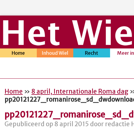
Home
Inhoud Wiel
Recht
Meer i
Home
»
8 april, Internationale Roma dag
pp20121227_romanirose_sd_dwdownloa
pp20121227_romanirose_sd_
Gepubliceerd op 8 april 2015 door redactie 