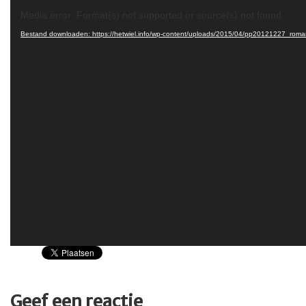
Videospeler
Media error: Format(s) not supported or source(s) not found
Bestand downloaden: https://hetwiel.info/wp-content/uploads/2015/04/pp20121227_r
Geef een reactie