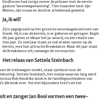
Eindhoven had vorige zomer de primeur met de eerste
gasloze ‘woonwagenwoning’. Tien maanden later zijn
Menne, zijn vrouw en dochter al helemaal gewend.
Ja, ik wil!
Zij is opgegroeid op het grootste woonwagencentrum van
Sneek. Hij is van de kermis, is er geboren en getogen. Begin
dit jaar gaven ze elkaar het ja-woord, na een relatie van
tien jaar. Zo veel jaar staan ze ook al weer samen op de
kermis, met hun attractie Breakdance. Maar dit jaar staat
de Breakdance stil, vanwege de coronacrisis.
Het relaas van Settela Steinbach
 van de treinwagon steekt, staat symbool voor de
doorlog. Settela Steinbach, het meisje waarvan lang werd
toricus Rob Hendrikx dook in de familiegeschiedenis van
’s dik boek over. Vol met bijzondere foto’s uit het
olt en zanger Jan Booi vormen een twee-