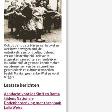
Ook op de hoogte blijven van het wel en
wee in woonwagenland, de
ontwikkelingen rond cultuurbehoud
versus ‘uitsterfbeleid’, relevante
uitspraken van rechters en landelijk en
lokaal beleid? Of gewoon kennis maken
met de mensen van de reis, met hun
geschiedenis en cultuur in woord en
beeld? Mis dan geen enkel Wiel en word
nú
lid
.<
Laatste berichten
Aandacht voor lot Sinti en Roma
tijdens Nationale
Dodenherdenking met toespraak
Lalla Weiss