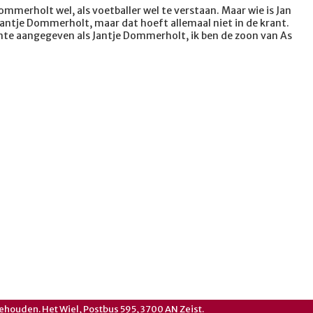
ommerholt wel, als voetballer wel te verstaan. Maar wie is Jan
Jantje Dommerholt, maar dat hoeft allemaal niet in de krant.
te aangegeven als Jantje Dommerholt, ik ben de zoon van As
ehouden. Het Wiel, Postbus 595, 3700 AN Zeist.