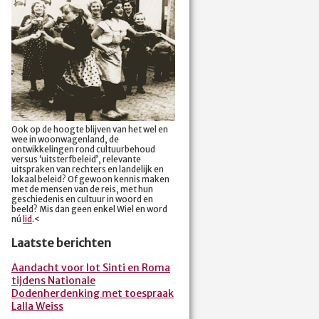
Ook op de hoogte blijven van het wel en
wee in woonwagenland, de
ontwikkelingen rond cultuurbehoud
versus ‘uitsterfbeleid’, relevante
uitspraken van rechters en landelijk en
lokaal beleid? Of gewoon kennis maken
met de mensen van de reis, met hun
geschiedenis en cultuur in woord en
beeld? Mis dan geen enkel Wiel en word
nú
lid
.<
Laatste berichten
Aandacht voor lot Sinti en Roma
tijdens Nationale
Dodenherdenking met toespraak
Lalla Weiss