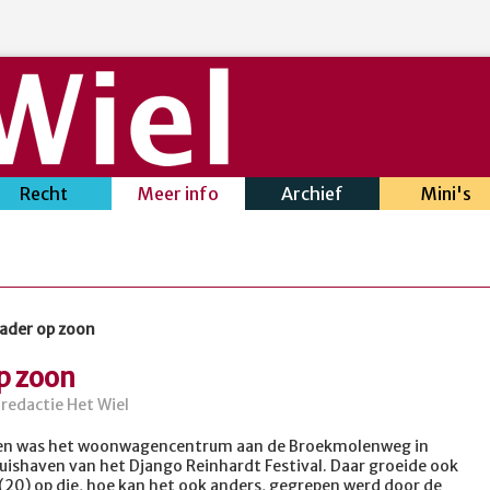
Recht
Meer info
Archief
Mini's
vader op zoon
op zoon
redactie Het Wiel
den was het woonwagencentrum aan de Broekmolenweg in
huishaven van het Django Reinhardt Festival. Daar groeide ook
(20) op die, hoe kan het ook anders, gegrepen werd door de