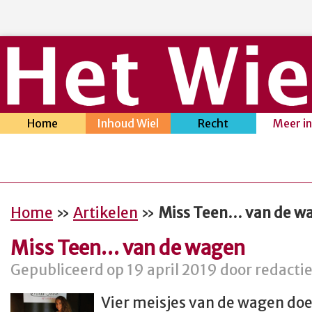
Home
Inhoud Wiel
Recht
Meer i
Home
»
Artikelen
»
Miss Teen… van de w
Miss Teen… van de wagen
Gepubliceerd op 19 april 2019 door redactie
Vier meisjes van de wagen do