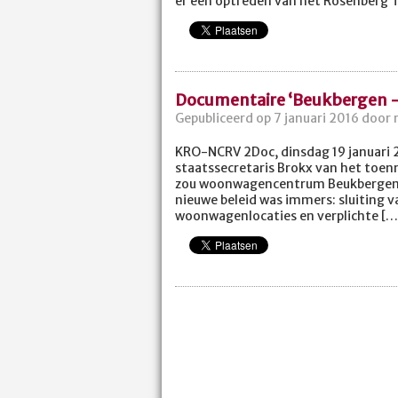
er een optreden van het Rosenberg T
Documentaire ‘Beukbergen 
Gepubliceerd op 7 januari 2016 door 
KRO-NCRV 2Doc, dinsdag 19 januari 20
staatssecretaris Brokx van het toe
zou woonwagencentrum Beukbergen in 
nieuwe beleid was immers: sluiting 
woonwagenlocaties en verplichte [