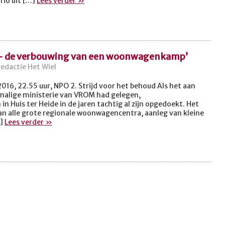
rio uit […]
Lees verder »
– de verbouwing van een woonwagenkamp’
redactie Het Wiel
16, 22.55 uur, NPO 2. Strijd voor het behoud Als het aan
nmalige ministerie van VROM had gelegen,
Huis ter Heide in de jaren tachtig al zijn opgedoekt. Het
van alle grote regionale woonwagencentra, aanleg van kleine
…]
Lees verder »