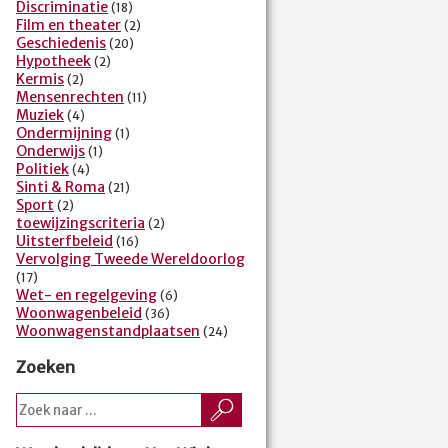
Discriminatie
(18)
Film en theater
(2)
Geschiedenis
(20)
Hypotheek
(2)
Kermis
(2)
Mensenrechten
(11)
Muziek
(4)
Ondermijning
(1)
Onderwijs
(1)
Politiek
(4)
Sinti & Roma
(21)
Sport
(2)
toewijzingscriteria
(2)
Uitsterfbeleid
(16)
Vervolging Tweede Wereldoorlog
(17)
Wet- en regelgeving
(6)
Woonwagenbeleid
(36)
Woonwagenstandplaatsen
(24)
Zoeken