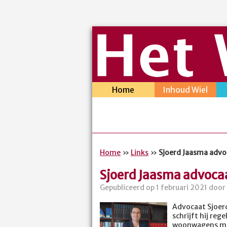
Home
Inhoud Wiel
Home
»
Links
»
Sjoerd Jaasma advo
Sjoerd Jaasma advoca
Gepubliceerd op 1 februari 2021 door
Advocaat Sjoerd
schrijft hij re
woonwagens mee