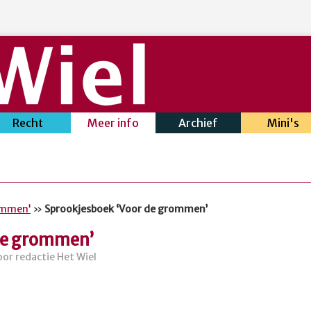
Recht
Meer info
Archief
Mini's
ommen’
»
Sprookjesboek ‘Voor de grommen’
de grommen’
or redactie Het Wiel