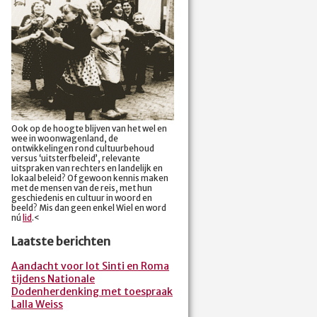
Ook op de hoogte blijven van het wel en
wee in woonwagenland, de
ontwikkelingen rond cultuurbehoud
versus ‘uitsterfbeleid’, relevante
uitspraken van rechters en landelijk en
lokaal beleid? Of gewoon kennis maken
met de mensen van de reis, met hun
geschiedenis en cultuur in woord en
beeld? Mis dan geen enkel Wiel en word
nú
lid
.<
Laatste berichten
Aandacht voor lot Sinti en Roma
tijdens Nationale
Dodenherdenking met toespraak
Lalla Weiss