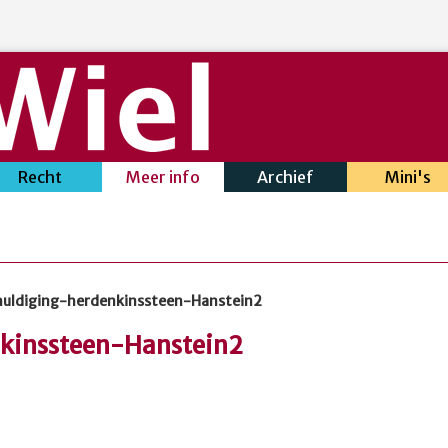
Recht
Meer info
Archief
Mini's
uldiging-herdenkinssteen-Hanstein2
kinssteen-Hanstein2