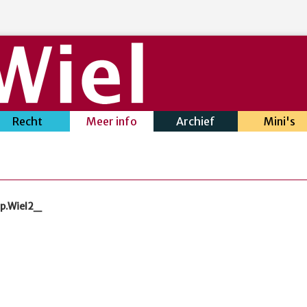
Recht
Meer info
Archief
Mini's
p.Wiel2_