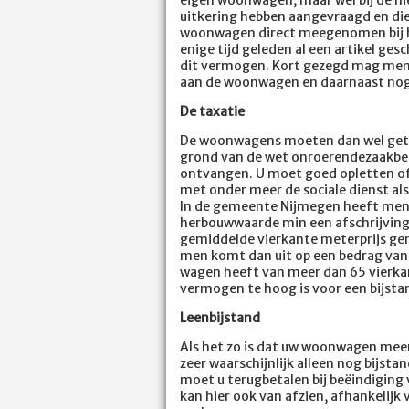
uitkering hebben aangevraagd en di
woonwagen direct meegenomen bij he
enige tijd geleden al een artikel ge
dit vermogen. Kort gezegd mag men
aan de woonwagen en daarnaast nog 
De taxatie
De woonwagens moeten dan wel geta
grond van de wet onroerendezaakbel
ontvangen. U moet goed opletten of 
met onder meer de sociale dienst al
In de gemeente Nijmegen heeft men 
herbouwwaarde min een afschrijving 
gemiddelde vierkante meterprijs g
men komt dan uit op een bedrag van 
wagen heeft van meer dan 65 vierkant
vermogen te hoog is voor een bijsta
Leenbijstand
Als het zo is dat uw woonwagen meer 
zeer waarschijnlijk alleen nog bijst
moet u terugbetalen bij beëindiging 
kan hier ook van afzien, afhankelijk v