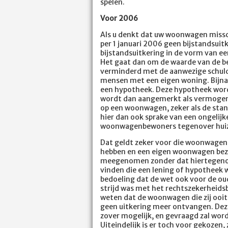
spelen.
Voor 2006
Als u denkt dat uw woonwagen missch
per 1 januari 2006 geen bijstandsui
bijstandsuitkering in de vorm van e
Het gaat dan om de waarde van de be
verminderd met de aanwezige schulde
mensen met een eigen woning. Bijna
een hypotheek. Deze hypotheek word
wordt dan aangemerkt als vermogen. 
op een woonwagen, zeker als de stand
hier dan ook sprake van een ongelijk
woonwagenbewoners tegenover hui
Dat geldt zeker voor die woonwagenb
hebben en een eigen woonwagen bezi
meegenomen zonder dat hiertegenove
vinden die een lening of hypotheek w
bedoeling dat de wet ook voor de ou
strijd was met het rechtszekerheid
weten dat de woonwagen die zij ooit
geen uitkering meer ontvangen. Deze
zover mogelijk, en gevraagd zal wor
Uiteindelijk is er toch voor gekozen