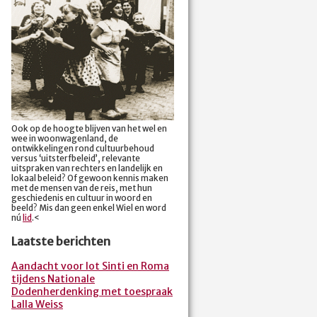
Ook op de hoogte blijven van het wel en
wee in woonwagenland, de
ontwikkelingen rond cultuurbehoud
versus ‘uitsterfbeleid’, relevante
uitspraken van rechters en landelijk en
lokaal beleid? Of gewoon kennis maken
met de mensen van de reis, met hun
geschiedenis en cultuur in woord en
beeld? Mis dan geen enkel Wiel en word
nú
lid
.<
Laatste berichten
Aandacht voor lot Sinti en Roma
tijdens Nationale
Dodenherdenking met toespraak
Lalla Weiss