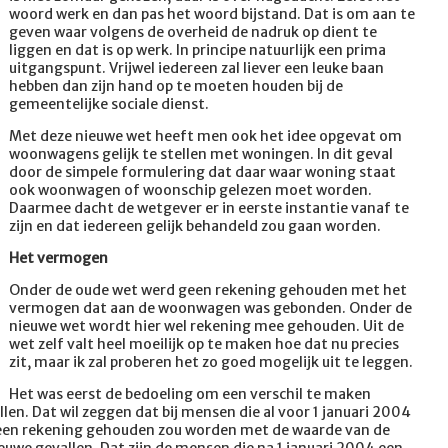
woord werk en dan pas het woord bijstand. Dat is om aan te
geven waar volgens de overheid de nadruk op dient te
liggen en dat is op werk. In principe natuurlijk een prima
uitgangspunt. Vrijwel iedereen zal liever een leuke baan
hebben dan zijn hand op te moeten houden bij de
gemeentelijke sociale dienst.
Met deze nieuwe wet heeft men ook het idee opgevat om
woonwagens gelijk te stellen met woningen. In dit geval
door de simpele formulering dat daar waar woning staat
ook woonwagen of woonschip gelezen moet worden.
Daarmee dacht de wetgever er in eerste instantie vanaf te
zijn en dat iedereen gelijk behandeld zou gaan worden.
Het vermogen
Onder de oude wet werd geen rekening gehouden met het
vermogen dat aan de woonwagen was gebonden. Onder de
nieuwe wet wordt hier wel rekening mee gehouden. Uit de
wet zelf valt heel moeilijk op te maken hoe dat nu precies
zit, maar ik zal proberen het zo goed mogelijk uit te leggen.
Het was eerst de bedoeling om een verschil te maken
len. Dat wil zeggen dat bij mensen die al voor 1 januari 2004
geen rekening gehouden zou worden met de waarde van de
uwe gevallen. Dat zijn de mensen die na 1 januari 2004 een