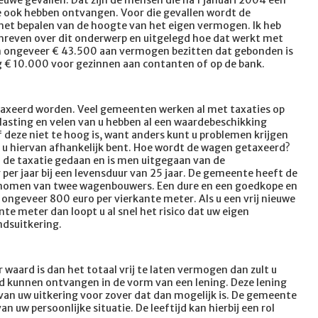
e ook hebben ontvangen. Voor die gevallen wordt de
t bepalen van de hoogte van het eigen vermogen. Ik heb
schreven over dit onderwerp en uitgelegd hoe dat werkt met
 ongeveer € 43.500 aan vermogen bezitten dat gebonden is
€ 10.000 voor gezinnen aan contanten of op de bank.
xeerd worden. Veel gemeenten werken al met taxaties op
asting en velen van u hebben al een waardebeschikking
deze niet te hoog is, want anders kunt u problemen krijgen
s u hiervan afhankelijk bent. Hoe wordt de wagen getaxeerd?
de taxatie gedaan en is men uitgegaan van de
per jaar bij een levensduur van 25 jaar. De gemeente heeft de
enomen van twee wagenbouwers. Een dure en een goedkope en
ongeveer 800 euro per vierkante meter. Als u een vrij nieuwe
e meter dan loopt u al snel het risico dat uw eigen
ndsuitkering.
waard is dan het totaal vrij te laten vermogen dan zult u
and kunnen ontvangen in de vorm van een lening. Deze lening
van uw uitkering voor zover dat dan mogelijk is. De gemeente
an uw persoonlijke situatie. De leeftijd kan hierbij een rol