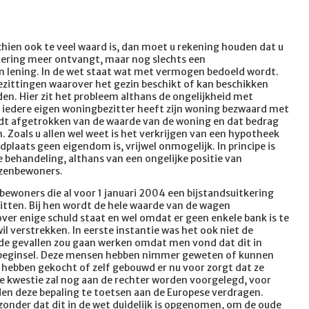
ien ook te veel waard is, dan moet u rekening houden dat u
tkering meer ontvangt, maar nog slechts een
en lening. In de wet staat wat met vermogen bedoeld wordt.
zittingen waarover het gezin beschikt of kan beschikken
n. Hier zit het probleem althans de ongelijkheid met
 iedere eigen woningbezitter heeft zijn woning bezwaard met
t afgetrokken van de waarde van de woning en dat bedrag
Zoals u allen wel weet is het verkrijgen van een hypotheek
plaats geen eigendom is, vrijwel onmogelijk. In principe is
e behandeling, althans van een ongelijke positie van
zenbewoners.
ewoners die al voor 1 januari 2004 een bijstandsuitkering
tten. Bij hen wordt de hele waarde van de wagen
r enige schuld staat en wel omdat er geen enkele bank is te
il verstrekken. In eerste instantie was het ook niet de
de gevallen zou gaan werken omdat men vond dat dit in
sbeginsel. Deze mensen hebben nimmer geweten of kunnen
 hebben gekocht of zelf gebouwd er nu voor zorgt dat ze
 kwestie zal nog aan de rechter worden voorgelegd, voor
den deze bepaling te toetsen aan de Europese verdragen.
, zonder dat dit in de wet duidelijk is opgenomen, om de oude