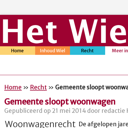
Home
Inhoud Wiel
Recht
Meer i
Home
»
Recht
»
Gemeente sloopt woonw
Gemeente sloopt woonwagen
Gepubliceerd op 21 mei 2014 door redactie 
De afgelopen jare