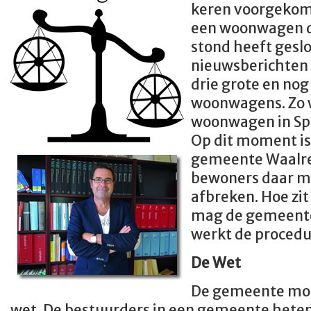
keren voorgekom
een woonwagen d
stond heeft geslo
nieuwsberichten 
drie grote en nog
woonwagens. Zo 
woonwagen in Spi
Op dit moment is 
gemeente Waalre 
bewoners daar m
afbreken. Hoe zit
mag de gemeente
werkt de procedu
De Wet
De gemeente moe
wet. De bestuurders in een gemeente heten 