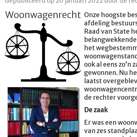
Gepubliceerd op 20 januari 2022 door de re
Onze hoogste bes
afdeling bestuur
Raad van State h
belangwekkende 
het wegbestemm
woonwagenstandpl
ook al eens zo’n 
gewonnen. Nu he
laatst overgeble
woonwagencentrum
de rechter voorg
De zaak
Er was een woon
van zes standplaa