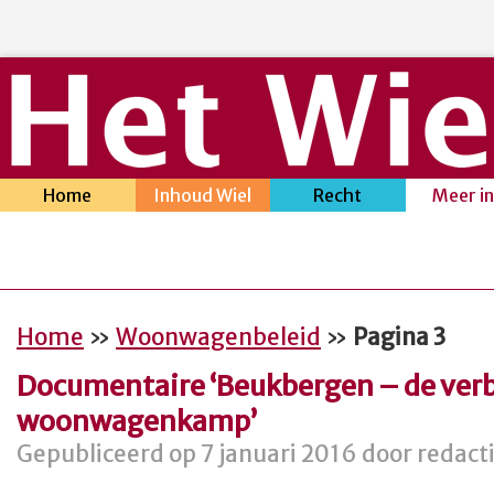
Home
Inhoud Wiel
Recht
Meer i
Home
»
Woonwagenbeleid
»
Pagina 3
Documentaire ‘Beukbergen – de ver
woonwagenkamp’
Gepubliceerd op 7 januari 2016 door redact