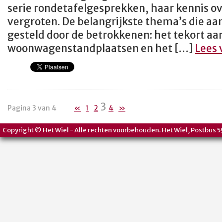
serie rondetafelgesprekken, haar kennis ov
vergroten. De belangrijkste thema’s die aa
gesteld door de betrokkenen: het tekort aa
woonwagenstandplaatsen en het […]
Lees 
3
Pagina 3 van 4
«
1
2
4
»
Copyright © Het Wiel - Alle rechten voorbehouden. Het Wiel, Postbus 5