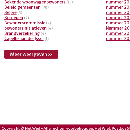
Bekende woonwagenbewoners
nummer 20
(15)
Beleid gemeenten
nummer 20
(70)
België
nummer 20
(3)
Beroepen
nummer 20
(2)
Bewonerscommissie
nummer 20
(2)
bewonersinitiatieven
Nummer 20
(4)
Brandverzekering
nummer 20
(4)
Capelle aan de IJssel
nummer 20
(1)
Meer weergeven »
Copyright © Het Wiel - Alle rechten voorbehouden. Het Wiel, Postbus 5