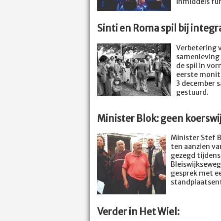
inmiddels fur
Sinti en Roma spil bij integ
Verbetering v
samenleving h
de spil in vo
eerste monit
3 december s
gestuurd.
Minister Blok: geen koerswij
Minister Stef 
ten aanzien v
gezegd tijden
Bleiswijkseweg
gesprek met e
standplaatsent
Verder in Het Wiel: