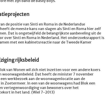
ore met zijn band de Basily Boys.
ratieprojecten
an de positie van Sinti en Roma in de Nederlandse
eeft de meeste kans van slagen als Sinti en Roma hier zelf
rmen. Dat is ongetwijfeld de belangrijkste aanbeveling uit de
or over Sinti en Roma in Nederland. Het onderzoeksrapport is
amen met een kabinetsreactie naar de Tweede Kamer
ziging rijksbeleid
Blok van Wonen wil zich niet inzetten voor een andere koers
an woonwagenbeleid. Dat heeft de minister 7 november
s een werkbezoek aan de woonwagenlocatie aan de
 in Zoetermeer. In een van de woonwagens had Blok een
en vertegenwoordiging van bewoners over het
ekort in het land. (Wiel 7-2013)