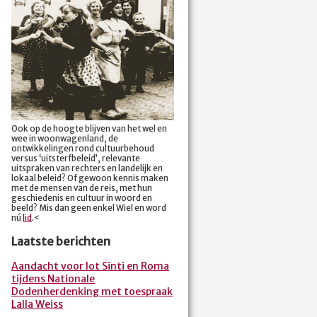
Ook op de hoogte blijven van het wel en
wee in woonwagenland, de
ontwikkelingen rond cultuurbehoud
versus ‘uitsterfbeleid’, relevante
uitspraken van rechters en landelijk en
lokaal beleid? Of gewoon kennis maken
met de mensen van de reis, met hun
geschiedenis en cultuur in woord en
beeld? Mis dan geen enkel Wiel en word
nú
lid
.<
Laatste berichten
Aandacht voor lot Sinti en Roma
tijdens Nationale
Dodenherdenking met toespraak
Lalla Weiss