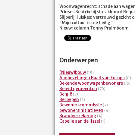
Woonwagenrecht: schade aan wagen 
Prinses Beatrix bij slotakkoord Req
Slijperij Huiskes: vertrouwd gezicht
“Mijn cultuur is me heilig”
Nieuw: column Tonny Pruimboom
Onderwerpen
(Nieuw)bouw
(19)
Aanbevelingen Raad van Europa
(0)
Bekende woonwagenbewoners
(15)
Beleid gemeenten
(70)
België
(3)
Beroepen
(2)
Bewonerscommissie
(2)
bewonersinitiatieven
(4)
Brandverzekering
(4)
Capelle aan de IJssel
(1)