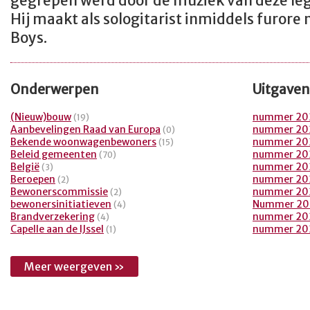
gegrepen werd door de muziek van deze lege
Hij maakt als sologitarist inmiddels furore 
Boys.
Onderwerpen
Uitgaven
(Nieuw)bouw
nummer 20
(19)
Aanbevelingen Raad van Europa
nummer 20
(0)
Bekende woonwagenbewoners
nummer 20
(15)
Beleid gemeenten
nummer 20
(70)
België
nummer 20
(3)
Beroepen
nummer 20
(2)
Bewonerscommissie
nummer 20
(2)
bewonersinitiatieven
Nummer 20
(4)
Brandverzekering
nummer 20
(4)
Capelle aan de IJssel
nummer 20
(1)
Meer weergeven »