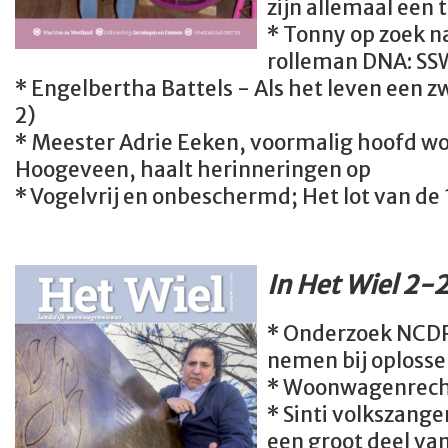
zijn allemaal een 
* Tonny op zoek n
rolleman DNA: SSW
* Engelbertha Battels - Als het leven een zw
2)
* Meester Adrie Eeken, voormalig hoofd
Hoogeveen, haalt herinneringen op
* Vogelvrij en onbeschermd; Het lot van d
In Het Wiel 2-
* Onderzoek NCDR:
nemen bij oplosse
* Woonwagenrecht
* Sinti volkszange
een groot deel van