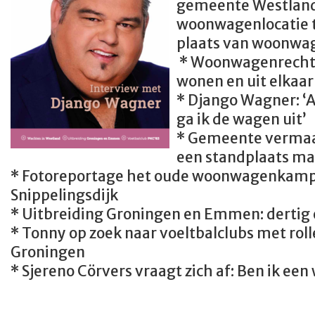
gemeente Westland,
woonwagenlocatie t
plaats van woonwa
* Woonwagenrecht:
wonen en uit elkaa
* Django Wagner: ‘A
ga ik de wagen uit’
* Gemeente vermaa
een standplaats m
* Fotoreportage het oude woonwagenkamp 
Snippelingsdijk
* Uitbreiding Groningen en Emmen: dertig 
* Tonny op zoek naar voeltbalclubs met ro
Groningen
* Sjereno Cörvers vraagt zich af: Ben ik 