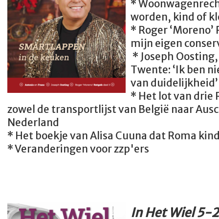
* Woonwagenrec
worden, kind of k
* Roger ‘Moreno’ R
mijn eigen conser
* Joseph Oosting,
Twente: ‘Ik ben n
van duidelijkheid’
* Het lot van dri
zowel de transportlijst van België naar Ausc
Nederland
* Het boekje van Alisa Cuuna dat Roma ki
* Veranderingen voor zzp'ers
In Het Wiel 5-