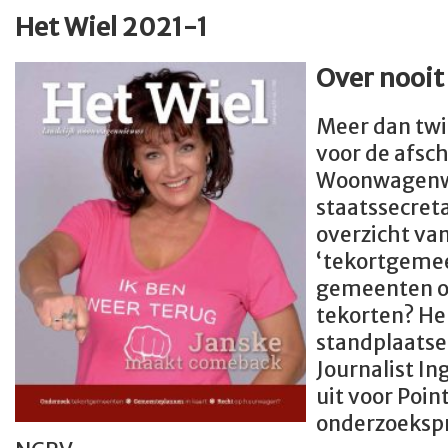
Het Wiel 2021-1
Over nooit 
Meer dan twin
voor de afsc
Woonwagenw
staatssecret
overzicht va
‘tekortgemee
gemeenten 
tekorten? He
standplaatse
Journalist In
uit voor Poin
onderzoeks