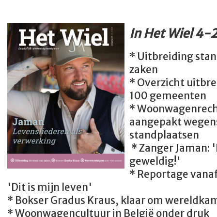
In Het Wiel 4-
* Uitbreiding sta
zaken
* Overzicht uitbr
100 gemeenten
* Woonwagenrech
aangepakt wegens
standplaatsen
* Zanger Jaman: '
geweldig!'
* Reportage vanaf
'Dit is mijn leven'
* Bokser Gradus Kraus, klaar om wereldka
* Woonwagencultuur in België onder druk