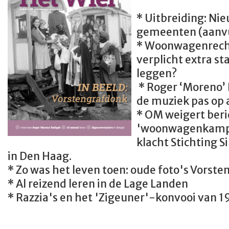
* Uitbreiding: Ni
gemeenten (aanvu
* Woonwagenrecht
verplicht extra st
leggen?
* Roger ‘Moreno’ 
de muziek pas op al
* OM weigert beri
'woonwagenkamp'
klacht Stichting S
in Den Haag.
* Zo was het leven toen: oude foto's Vorste
* Al reizend leren in de Lage Landen
* Razzia's en het 'Zigeuner'-konvooi van 1