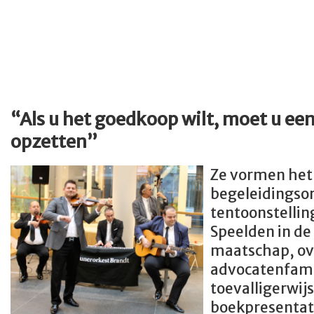
“Als u het goedkoop wilt, moet u een
opzetten”
Ze vormen het
begeleidingsor
tentoonstelli
Speelden in de
maatschap, ov
advocatenfami
toevalligerwijs
boekpresentati