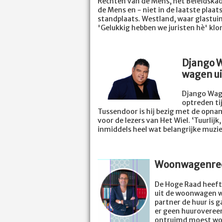
Rechten van de Mens, het Beleidskad
de Mens en - niet in de laatste plaa
standplaats.
Westland, waar glastuin
'Gelukkig hebben we juristen hè' kl
Django W
wagen ui
Django Wag
optreden ti
Tussendoor is hij bezig met de opname
voor de lezers van Het Wiel. ‘Tuurlijk
inmiddels heel wat belangrijke muzie
Woonwagenrech
De Hoge Raad heeft 
uit de woonwagen wa
partner de huur is 
er geen huuroveree
ontruimd moest wor