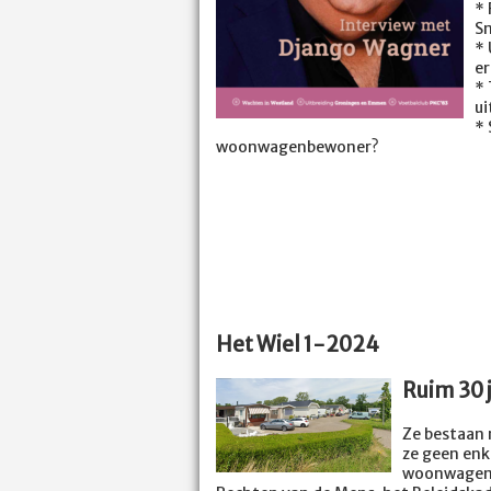
*
Sn
* 
er
* 
ui
* 
woonwagenbewoner?
Het Wiel 1-2024
Ruim 30 
Ze bestaan 
ze geen enk
woonwagenb