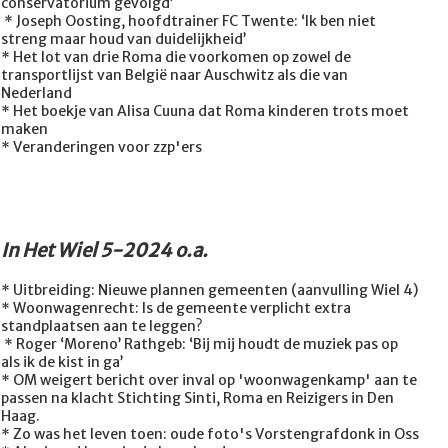
conservatorium gevolgd’
* Joseph Oosting, hoofdtrainer FC Twente: ‘Ik ben niet
streng maar houd van duidelijkheid’
* Het lot van drie Roma die voorkomen op zowel de
transportlijst van België naar Auschwitz als die van
Nederland
* Het boekje van Alisa Cuuna dat Roma kinderen trots moet
maken
* Veranderingen voor zzp'ers
In Het Wiel 5-2024 o.a.
* Uitbreiding: Nieuwe plannen gemeenten (aanvulling Wiel 4)
* Woonwagenrecht: Is de gemeente verplicht extra
standplaatsen aan te leggen?
* Roger ‘Moreno’ Rathgeb: ‘Bij mij houdt de muziek pas op
als ik de kist in ga’
* OM weigert bericht over inval op 'woonwagenkamp' aan te
passen na klacht Stichting Sinti, Roma en Reizigers in Den
Haag.
* Zo was het leven toen: oude foto's Vorstengrafdonk in Oss