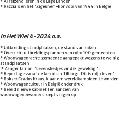
* Al reizend leren in de Lage Landen
* Razzia's en het 'Zigeuner'-konvooi van 1944 in België
In Het Wiel 4-2024 o.a.
* Uitbreiding standplaatsen, de stand van zaken
* Overzicht uitbreidingsplannen van ruim 100 gemeenten
* Woonwagenrecht: gemeente aangepakt wegens te weinig
standplaatsen
* Zanger Jaman: 'Levensliedjes vind ik geweldig!'
* Reportage vanaf de kermis in Tilburg: 'Dit is mijn leven'
* Bokser Gradus Kraus, klaar om wereldkampioen te worden
* Woonwagencultuur in België onder druk
* Beleid nieuwe kabinet ten aanzien van
woonwagenbewoners roept vragen op