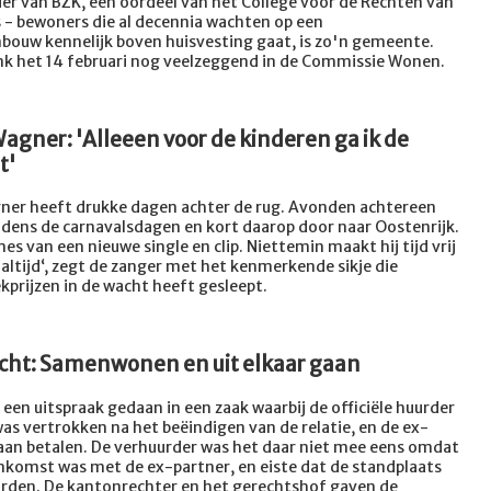
er van BZK, een oordeel van het College voor de Rechten van
ts - bewoners die al decennia wachten op een
bouw kennelijk boven huisvesting gaat, is zo'n gemeente.
onk het 14 februari nog veelzeggend in de Commissie
Wonen.
agner: 'Alleeen voor de kinderen ga ik de
t'
ner heeft drukke dagen achter de rug. Avonden achtereen
jdens de carnavalsdagen en kort daarop door naar Oostenrijk.
s van een nieuwe single en clip. Niettemin maakt hij tijd vrij
, altijd‘, zegt de zanger met het kenmerkende sikje die
kprijzen in de wacht heeft gesleept.
t: Samenwonen en uit elkaar gaan
een uitspraak gedaan in een zaak waarbij de officiële huurder
s vertrokken na het beëindigen van de relatie, en de ex-
gaan betalen. De verhuurder was het daar niet mee eens omdat
nkomst was met de ex-partner, en eiste dat de standplaats
den. De kantonrechter en het gerechtshof gaven de