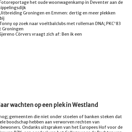
 Fotoreportage het oude woonwagenkamp in Deventer aan de
ippelingsdijk
Uitbreiding Groningen en Emmen: dertig en meer plekken
bij
Tonny op zoek naar voeltbalclubs met rolleman DNA; PKC'83
t Groningen
Sjereno Cörvers vraagt zich af: Ben ik een
jaar wachten op een plek in Westland
nog; gemeenten die niet onder stoelen of banken steken dat
ele boodschap hebben aan verworven rechten van
ewoners. Ondanks uitspraken van het Europees Hof voor de