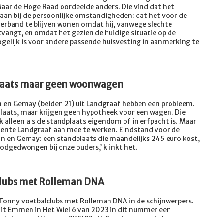
Maar de Hoge Raad oordeelde anders. Die vind dat het
an bij de persoonlijke omstandigheden: dat het voor de
verband te blijven wonen omdat hij, vanwege slechte
angt, en omdat het gezien de huidige situatie op de
elijk is voor andere passende huisvesting in aanmerking te
laats maar geen woonwagen
n en Gemay (beiden 21) uit Landgraaf hebben een probleem.
plaats, maar krijgen geen hypotheek voor een wagen. Die
 alleen als de standplaats eigendom of in erfpacht is. Maar
ente Landgraaf aan mee te werken. Eindstand voor de
n en Gemay: een standplaats die maandelijks 245 euro kost,
odgedwongen bij onze ouders,’ klinkt het.
clubs met Rolleman DNA
t Tonny voetbalclubs met Rolleman DNA in de schijnwerpers.
it Emmen in Het Wiel 6 van 2023 in dit nummer een