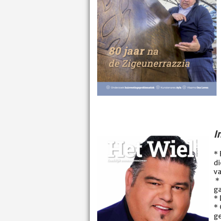
I
* 
di
v
* 
g
* 
* 
g