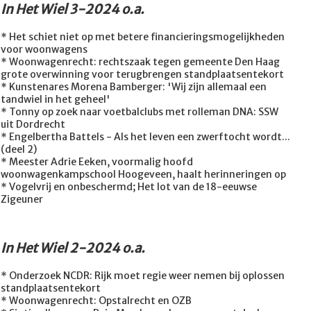
In Het Wiel 3-2024 o.a.
* Het schiet niet op met betere financieringsmogelijkheden
voor woonwagens
* Woonwagenrecht: rechtszaak tegen gemeente Den Haag
grote overwinning voor terugbrengen standplaatsentekort
* Kunstenares Morena Bamberger: 'Wij zijn allemaal een
tandwiel in het geheel'
* Tonny op zoek naar voetbalclubs met rolleman DNA: SSW
uit Dordrecht
* Engelbertha Battels - Als het leven een zwerftocht wordt...
(deel 2)
* Meester Adrie Eeken, voormalig hoofd
woonwagenkampschool Hoogeveen, haalt herinneringen op
* Vogelvrij en onbeschermd; Het lot van de 18-eeuwse
Zigeuner
In Het Wiel 2-2024 o.a.
* Onderzoek NCDR: Rijk moet regie weer nemen bij oplossen
standplaatsentekort
* Woonwagenrecht: Opstalrecht en OZB