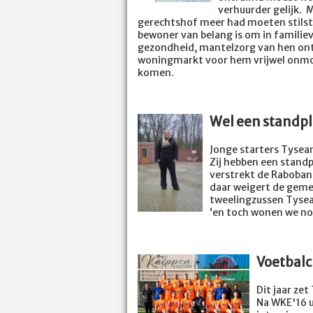
verhuurder gelijk. 
gerechtshof meer had moeten stilsta
bewoner van belang is om in familie
gezondheid, mantelzorg van hen ontv
woningmarkt voor hem vrijwel onmog
komen.
Wel een standp
Jonge starters Tysea
Zij hebben een stand
verstrekt de Rabobank
daar weigert de geme
tweelingzussen Tysea
‘en toch wonen we no
Voetbal
Dit jaar ze
Na WKE'16 u