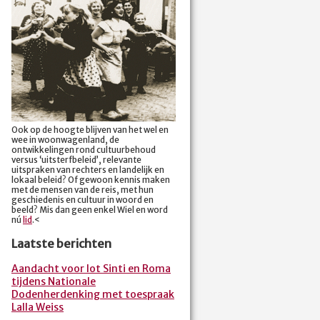
Ook op de hoogte blijven van het wel en
wee in woonwagenland, de
ontwikkelingen rond cultuurbehoud
versus ‘uitsterfbeleid’, relevante
uitspraken van rechters en landelijk en
lokaal beleid? Of gewoon kennis maken
met de mensen van de reis, met hun
geschiedenis en cultuur in woord en
beeld? Mis dan geen enkel Wiel en word
nú
lid
.<
Laatste berichten
Aandacht voor lot Sinti en Roma
tijdens Nationale
Dodenherdenking met toespraak
Lalla Weiss