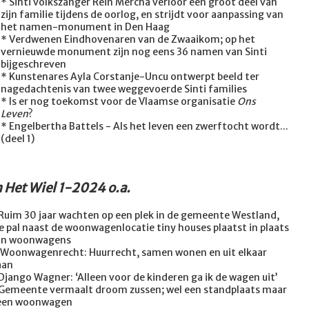
* Sinti volkszanger Rein Mercha verloor een groot deel van
zijn familie tijdens de oorlog, en strijdt voor aanpassing van
het namen-monument in Den Haag
* Verdwenen Eindhovenaren van de Zwaaikom; op het
vernieuwde monument zijn nog eens 36 namen van Sinti
bijgeschreven
* Kunstenares Ayla Corstanje-Uncu ontwerpt beeld ter
nagedachtenis van twee weggevoerde Sinti families
* Is er nog toekomst voor de Vlaamse organisatie
Ons
Leven
?
* Engelbertha Battels - Als het leven een zwerftocht wordt...
(deel 1)
n Het Wiel 1-2024 o.a.
Ruim 30 jaar wachten op een plek in de gemeente Westland,
e pal naast de woonwagenlocatie tiny houses plaatst in plaats
an woonwagens
Woonwagenrecht: Huurrecht, samen wonen en uit elkaar
aan
Django Wagner: ‘Alleen voor de kinderen ga ik de wagen uit’
Gemeente vermaalt droom zussen; wel een standplaats maar
een woonwagen