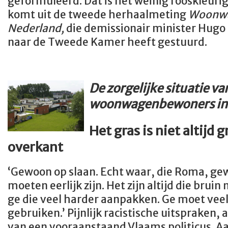
geformuleerd. Dat is het weinig rooskleuri
komt uit de tweede herhaalmeting
Woonwa
Nederland,
die demissionair minister Hugo
naar de Tweede Kamer heeft gestuurd.
De zorgelijke situatie va
woonwagenbewoners in
Het gras is niet altijd 
overkant
‘Gewoon op slaan. Echt waar, die Roma, gew
moeten eerlijk zijn. Het zijn altijd die bru
ge die veel harder aanpakken. Ge moet ve
gebruiken.’ Pijnlijk racistische uitspraken,
van een vooraanstaand Vlaams politicus. Aa