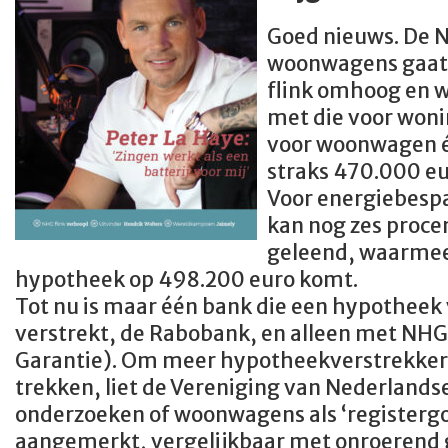
Goed nieuws. De 
woonwagens gaat
flink omhoog en w
met die voor woni
voor woonwagen é
straks 470.000 eu
Voor energiebesp
kan nog zes proce
geleend, waarme
hypotheek op 498.200 euro komt.
Tot nu is maar één bank die een hypothee
verstrekt, de Rabobank, en alleen met NH
Garantie). Om meer hypotheekverstrekkers
trekken, liet de Vereniging van Nederlan
onderzoeken of woonwagens als ‘register
aangemerkt, vergelijkbaar met onroerend g