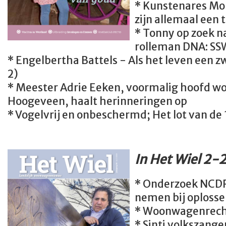
* Kunstenares Mo
zijn allemaal een 
* Tonny op zoek n
rolleman DNA: SSW
* Engelbertha Battels - Als het leven een zw
2)
* Meester Adrie Eeken, voormalig hoofd
Hoogeveen, haalt herinneringen op
* Vogelvrij en onbeschermd; Het lot van d
In Het Wiel 2-
* Onderzoek NCDR:
nemen bij oplosse
* Woonwagenrecht
* Sinti volkszange