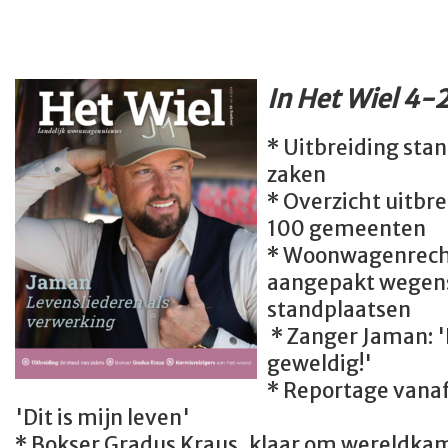
In Het Wiel 4-
* Uitbreiding sta
zaken
* Overzicht uitbr
100 gemeenten
* Woonwagenrech
aangepakt wegens
standplaatsen
* Zanger Jaman: '
geweldig!'
* Reportage vanaf
'Dit is mijn leven'
* Bokser Gradus Kraus, klaar om wereldka