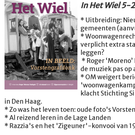
In Het Wiel 5-
* Uitbreiding: Ni
gemeenten (aanvu
* Woonwagenrecht
verplicht extra st
leggen?
* Roger ‘Moreno’ 
de muziek pas op al
* OM weigert beri
'woonwagenkamp'
klacht Stichting S
in Den Haag.
* Zo was het leven toen: oude foto's Vorste
* Al reizend leren in de Lage Landen
* Razzia's en het 'Zigeuner'-konvooi van 1