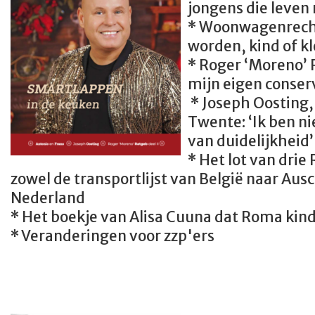
jongens die leven 
* Woonwagenrec
worden, kind of k
* Roger ‘Moreno’ R
mijn eigen conser
* Joseph Oosting,
Twente: ‘Ik ben n
van duidelijkheid’
* Het lot van dri
zowel de transportlijst van België naar Ausc
Nederland
* Het boekje van Alisa Cuuna dat Roma ki
* Veranderingen voor zzp'ers