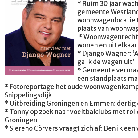
* Ruim 30 jaar wach
gemeente Westland,
woonwagenlocatie t
plaats van woonwa
* Woonwagenrecht:
wonen en uit elkaa
* Django Wagner: ‘A
ga ik de wagen uit’
* Gemeente vermaa
een standplaats m
* Fotoreportage het oude woonwagenkamp 
Snippelingsdijk
* Uitbreiding Groningen en Emmen: dertig 
* Tonny op zoek naar voeltbalclubs met ro
Groningen
* Sjereno Cörvers vraagt zich af: Ben ik 