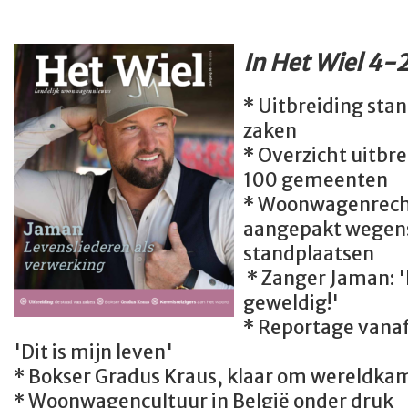
In Het Wiel 4-
* Uitbreiding sta
zaken
* Overzicht uitbr
100 gemeenten
* Woonwagenrech
aangepakt wegens
standplaatsen
* Zanger Jaman: '
geweldig!'
* Reportage vanaf
'Dit is mijn leven'
* Bokser Gradus Kraus, klaar om wereldka
* Woonwagencultuur in België onder druk