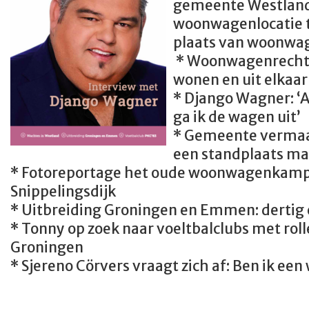
gemeente Westland,
woonwagenlocatie t
plaats van woonwa
* Woonwagenrecht:
wonen en uit elkaa
* Django Wagner: ‘A
ga ik de wagen uit’
* Gemeente vermaa
een standplaats m
* Fotoreportage het oude woonwagenkamp 
Snippelingsdijk
* Uitbreiding Groningen en Emmen: dertig 
* Tonny op zoek naar voeltbalclubs met ro
Groningen
* Sjereno Cörvers vraagt zich af: Ben ik 