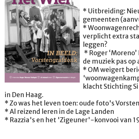
* Uitbreiding: Ni
gemeenten (aanvu
* Woonwagenrecht
verplicht extra st
leggen?
* Roger ‘Moreno’ 
de muziek pas op al
* OM weigert beri
'woonwagenkamp'
klacht Stichting S
in Den Haag.
* Zo was het leven toen: oude foto's Vorste
* Al reizend leren in de Lage Landen
* Razzia's en het 'Zigeuner'-konvooi van 1