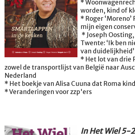
* Woonwagenrec
worden, kind of k
* Roger ‘Moreno’ R
mijn eigen conser
* Joseph Oosting,
Twente: ‘Ik ben n
van duidelijkheid’
* Het lot van dri
zowel de transportlijst van België naar Ausc
Nederland
* Het boekje van Alisa Cuuna dat Roma ki
* Veranderingen voor zzp'ers
In Het Wiel 5-