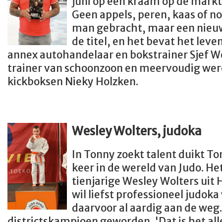
juni op een kraam op de markt 
Geen appels, peren, kaas of n
man gebracht, maar een nieu
de titel, en het bevat het lev
annex autohandelaar en bokstrainer Sjef We
trainer van schoonzoon en meervoudig we
kickboksen Nieky Holzken.
Wesley Wolters, judoka
In Tonny zoekt talent duikt T
keer in de wereld van Judo. Het
tienjarige Wesley Wolters uit
wil liefst professioneel judo
daarvoor al aardig aan de weg. 
districtskampioen geworden. 'Dat is het all