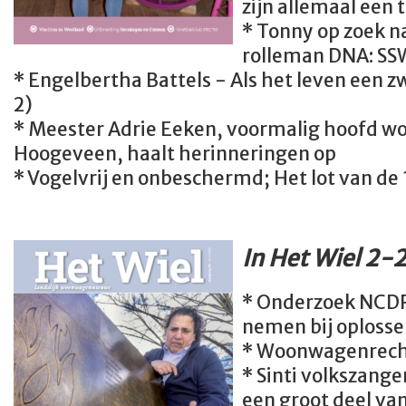
zijn allemaal een 
* Tonny op zoek n
rolleman DNA: SSW
* Engelbertha Battels - Als het leven een zw
2)
* Meester Adrie Eeken, voormalig hoofd
Hoogeveen, haalt herinneringen op
* Vogelvrij en onbeschermd; Het lot van d
In Het Wiel 2-
* Onderzoek NCDR:
nemen bij oplosse
* Woonwagenrecht
* Sinti volkszange
een groot deel van