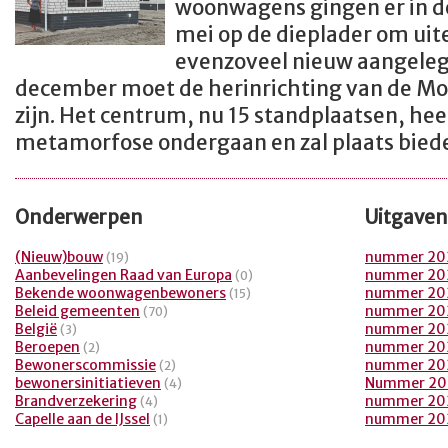
woonwagens gingen er in de
mei op de dieplader om uite
evenzoveel nieuw aangeleg
december moet de herinrichting van de Mo
zijn. Het centrum, nu 15 standplaatsen, he
metamorfose ondergaan en zal plaats bied
Onderwerpen
Uitgaven
(Nieuw)bouw
nummer 20
(19)
Aanbevelingen Raad van Europa
nummer 20
(0)
Bekende woonwagenbewoners
nummer 20
(15)
Beleid gemeenten
nummer 20
(70)
België
nummer 20
(3)
Beroepen
nummer 20
(2)
Bewonerscommissie
nummer 20
(2)
bewonersinitiatieven
Nummer 20
(4)
Brandverzekering
nummer 20
(4)
Capelle aan de IJssel
nummer 20
(1)